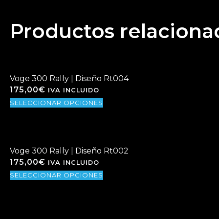
Productos relaciona
Voge 300 Rally | Diseño Rt004
175,00
€
IVA INCLUIDO
SELECCIONAR OPCIONES
E
s
t
e
p
Voge 300 Rally | Diseño Rt002
175,00
€
r
IVA INCLUIDO
o
SELECCIONAR OPCIONES
E
d
s
u
t
c
e