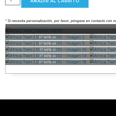
Twin
AÑADIR AL CARRITO
|
Diseño
Rt010
cantidad
* Si necesita personalización, por favor, póngase en contacto con 
RT-Rt010-06
RT-Rt010-08
RT-Rt010-10
RT-Rt010-02
RT-Rt010-04