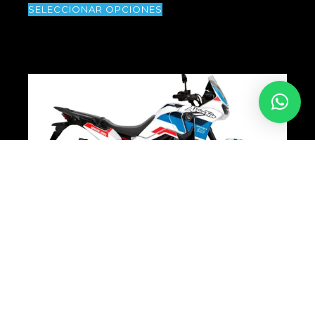
SELECCIONAR OPCIONES
África Twin | Diseño Rt002
175,00
€
IVA INCLUIDO
SELECCIONAR OPCIONES