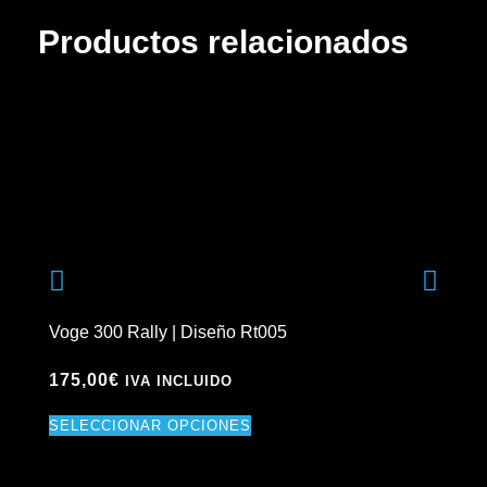
Productos relacionados
Voge 300 Rally | Diseño Rt005
Vog
175,00
€
17
IVA INCLUIDO
SELECCIONAR OPCIONES
SE