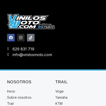
629 831 719
info@vinilosmoto.com
NOSOTROS
TRAIL
Inicio
Voge
Sobre nosotros
Yamaha
Trail
KTM