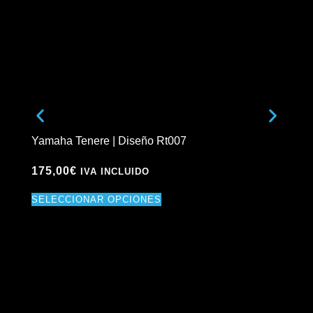
Yamaha Tenere | Diseño Rt007
Yam
175,00
€
17
IVA INCLUIDO
SELECCIONAR OPCIONES
SE