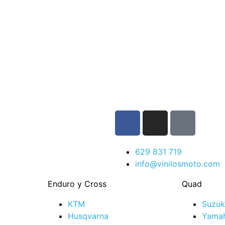
629 831 719
info@vinilosmoto.com
Enduro y Cross
Quad
KTM
Suzuk
Husqvarna
Yama