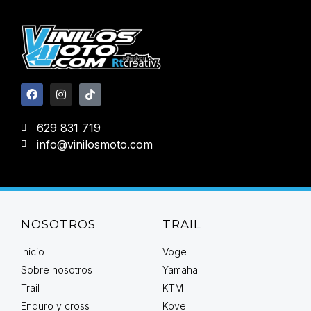
629 831 719
info@vinilosmoto.com
NOSOTROS
TRAIL
Inicio
Voge
Sobre nosotros
Yamaha
Trail
KTM
Enduro y cross
Kove