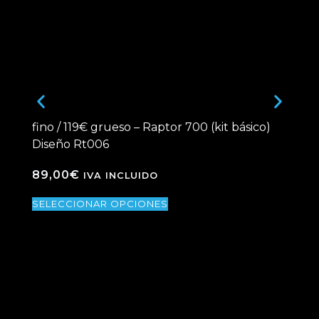
fino / 119€ grueso – Raptor 700 (kit básico)
fin
Diseño Rt006
Di
89,00
€
89
IVA INCLUIDO
SELECCIONAR OPCIONES
SE