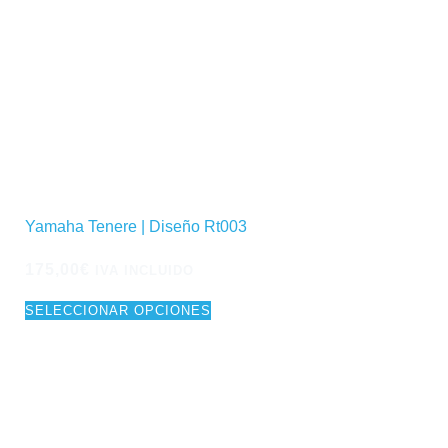
Yamaha Tenere | Diseño Rt003
175,00
€
IVA INCLUIDO
SELECCIONAR OPCIONES