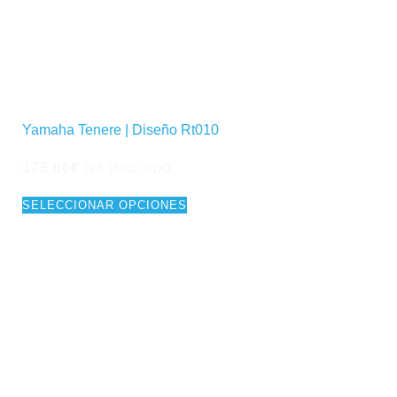
Yamaha Tenere | Diseño Rt010
175,00
€
IVA INCLUIDO
SELECCIONAR OPCIONES