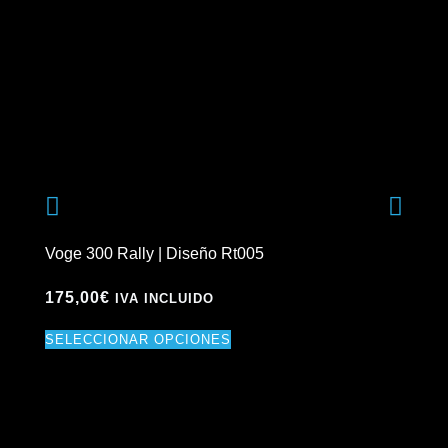
Voge 300 Rally | Diseño Rt005
Vog
175,00
€
17
IVA INCLUIDO
SELECCIONAR OPCIONES
SE