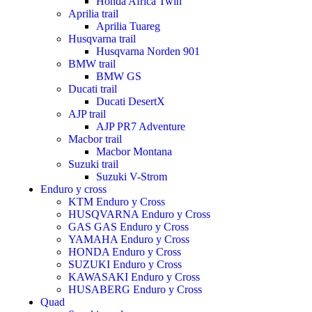
Honda Africa Twin
Aprilia trail
Aprilia Tuareg
Husqvarna trail
Husqvarna Norden 901
BMW trail
BMW GS
Ducati trail
Ducati DesertX
AJP trail
AJP PR7 Adventure
Macbor trail
Macbor Montana
Suzuki trail
Suzuki V-Strom
Enduro y cross
KTM Enduro y Cross
HUSQVARNA Enduro y Cross
GAS GAS Enduro y Cross
YAMAHA Enduro y Cross
HONDA Enduro y Cross
SUZUKI Enduro y Cross
KAWASAKI Enduro y Cross
HUSABERG Enduro y Cross
Quad