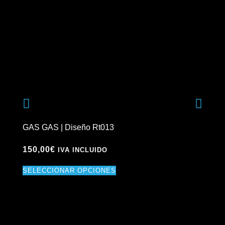
GAS GAS | Diseño Rt013
GAS
150,00
€
15
IVA INCLUIDO
SELECCIONAR OPCIONES
SE