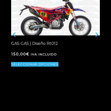
GAS GAS | Diseño Rt012
fin
Rt
150,00
€
IVA INCLUIDO
89
SELECCIONAR OPCIONES
SE