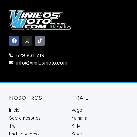
629 831 719
info@vinilosmoto.com
NOSOTROS
TRAIL
Inicio
Voge
Sobre nosotros
Yamaha
Trail
KTM
Enduro y cross
Kove