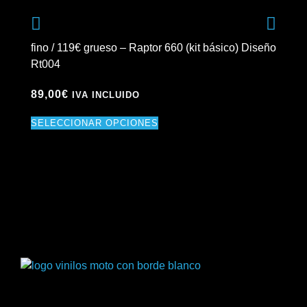
fino / 119€ grueso – Raptor 660 (kit básico) Diseño
fin
Rt004
Rt
89,00
€
89
IVA INCLUIDO
SELECCIONAR OPCIONES
SE