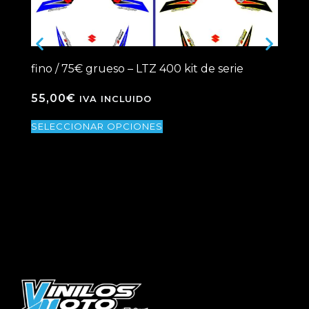
fino / 75€ grueso – LTZ 400 kit de serie
fin
Di
55,00
€
IVA INCLUIDO
89
SELECCIONAR OPCIONES
SE