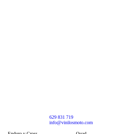
629 831 719
info@vinilosmoto.com
Enduro y Cross
Quad