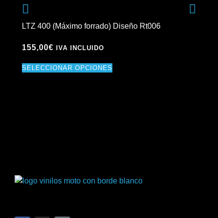
LTZ 400 (Máximo forrado) Diseño Rt006
fin
Rt
155,00
€
IVA INCLUIDO
89
SELECCIONAR OPCIONES
SE