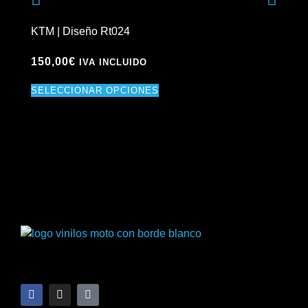
KTM | Diseño Rt024
KTM
150,00
€
15
IVA INCLUIDO
SELECCIONAR OPCIONES
SE