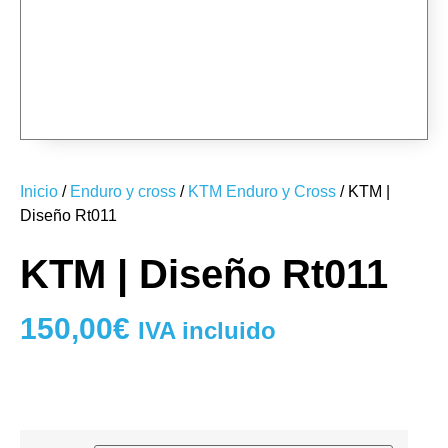
RT011-02
muestras-gopro-lima
RT011-02
RT011-03
RT011-01
Inicio
/
Enduro y cross
/
KTM Enduro y Cross
/ KTM |
Diseño Rt011
KTM | Diseño Rt011
150,00
€
IVA incluido