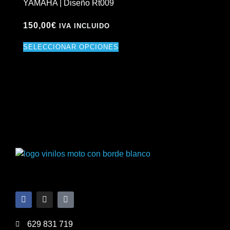
YAMAHA | Diseño Rt009
KTM
150,00
€
15
IVA INCLUIDO
SELECCIONAR OPCIONES
SE
629 831 719