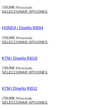
Las
150,00
€
IVA incluido
opciones
Este
SELECCIONAR OPCIONES
se
producto
pueden
tiene
elegir
múltiples
en
HONDA | Diseño Rt004
variantes.
la
Las
página
150,00
€
IVA incluido
opciones
de
Este
SELECCIONAR OPCIONES
se
producto
producto
pueden
tiene
elegir
múltiples
en
KTM | Diseño Rt018
variantes.
la
Las
página
150,00
€
IVA incluido
opciones
de
Este
SELECCIONAR OPCIONES
se
producto
producto
pueden
tiene
elegir
múltiples
en
KTM | Diseño Rt012
variantes.
la
Las
página
150,00
€
IVA incluido
opciones
de
Este
SELECCIONAR OPCIONES
se
producto
producto
pueden