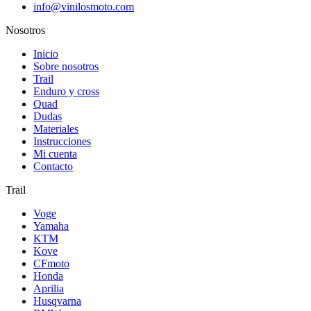
de
info@vinilosmoto.com
se
producto
pueden
Nosotros
elegir
en
Inicio
la
Sobre nosotros
página
Trail
de
Enduro y cross
producto
Quad
Dudas
Materiales
Instrucciones
Mi cuenta
Contacto
Trail
Voge
Yamaha
KTM
Kove
CFmoto
Honda
Aprilia
Husqvarna