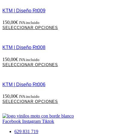
tiene
elegir
múltiples
en
KTM | Diseño Rt009
variantes.
la
Las
página
150,00
€
IVA incluido
opciones
de
Este
SELECCIONAR OPCIONES
se
producto
producto
pueden
tiene
elegir
múltiples
en
KTM | Diseño Rt008
variantes.
la
Las
página
150,00
€
IVA incluido
opciones
de
Este
SELECCIONAR OPCIONES
se
producto
producto
pueden
tiene
elegir
múltiples
en
KTM | Diseño Rt006
variantes.
la
Las
página
150,00
€
IVA incluido
opciones
de
Este
SELECCIONAR OPCIONES
se
producto
producto
pueden
tiene
elegir
múltiples
en
Facebook
Instagram
Tiktok
variantes.
la
Las
página
629 831 719
opciones