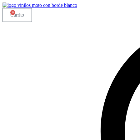
Ir
al
0
Carrito
contenido