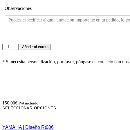
Observaciones
HUSQVARNA
Añadir al carrito
|
Diseño
Rt025
* Si necesita personalización, por favor, póngase en contacto con nos
cantidad
150,00
€
IVA incluido
Este
SELECCIONAR OPCIONES
producto
tiene
múltiples
YAMAHA | Diseño Rt006
variantes.