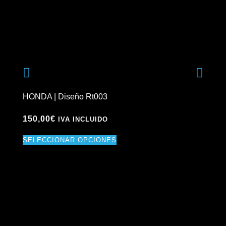
HONDA | Diseño Rt003
HO
150,00
€
15
IVA INCLUIDO
SELECCIONAR OPCIONES
SE