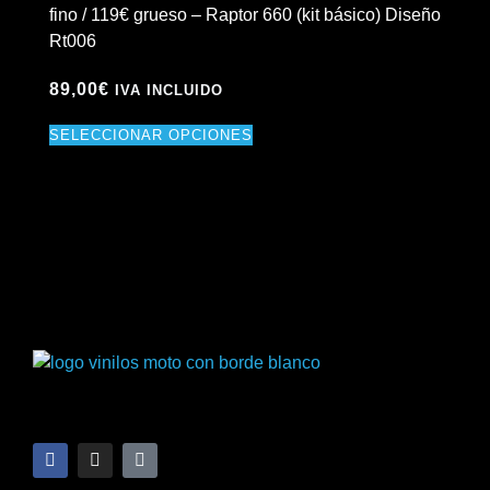
fino / 119€ grueso – Raptor 660 (kit básico) Diseño
fin
Rt006
Rt
89,00
€
89
IVA INCLUIDO
SELECCIONAR OPCIONES
SE