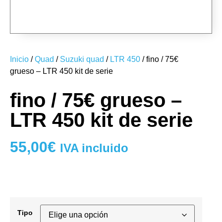
IMG 20190612 134520 408
151525 suzuki atv ltr-450 2006 1920x1200 www.GdeFon.ru
Inicio
/
Quad
/
Suzuki quad
/
LTR 450
/ fino / 75€
grueso – LTR 450 kit de serie
fino / 75€ grueso –
LTR 450 kit de serie
55,00
€
IVA incluido
Tipo