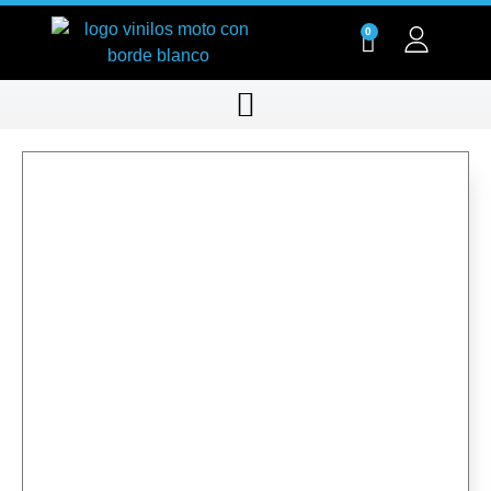
0
151525 suzuki atv ltr-450 2006 1920x1200
www.GdeFon.ru
151525 suzuki atv ltr-450 2006 1920x1200 www.GdeFon.ru