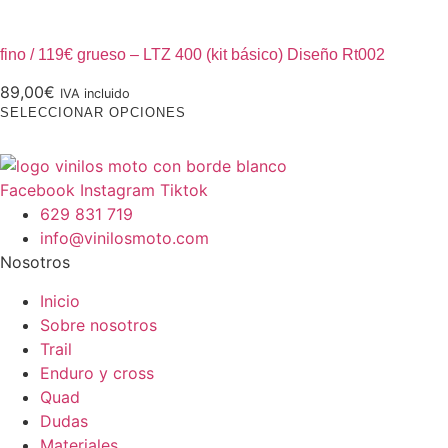
página
producto
se
de
tiene
pueden
producto
múltiples
fino / 119€ grueso – LTZ 400 (kit básico) Diseño Rt002
elegir
variantes.
en
89,00
€
IVA incluido
Las
la
Este
SELECCIONAR OPCIONES
opciones
página
producto
se
de
tiene
pueden
producto
múltiples
Facebook
Instagram
Tiktok
elegir
variantes.
629 831 719
en
Las
info@vinilosmoto.com
la
opciones
Nosotros
página
se
de
Inicio
pueden
producto
Sobre nosotros
elegir
Trail
en
Enduro y cross
la
Quad
página
Dudas
de
Materiales