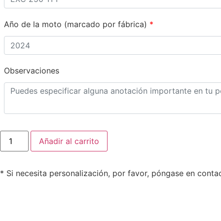
Año de la moto (marcado por fábrica)
*
Observaciones
fino
Añadir al carrito
/
119€
grueso
-
* Si necesita personalización, por favor, póngase en cont
YFZ
450
(kit
básico)
Diseño
Rt002
cantidad