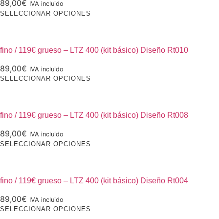
en
89,00
€
IVA incluido
Las
la
Este
SELECCIONAR OPCIONES
opciones
página
producto
se
de
tiene
pueden
producto
múltiples
fino / 119€ grueso – LTZ 400 (kit básico) Diseño Rt010
elegir
variantes.
en
89,00
€
IVA incluido
Las
la
Este
SELECCIONAR OPCIONES
opciones
página
producto
se
de
tiene
pueden
producto
múltiples
fino / 119€ grueso – LTZ 400 (kit básico) Diseño Rt008
elegir
variantes.
en
89,00
€
IVA incluido
Las
la
Este
SELECCIONAR OPCIONES
opciones
página
producto
se
de
tiene
pueden
producto
múltiples
fino / 119€ grueso – LTZ 400 (kit básico) Diseño Rt004
elegir
variantes.
en
89,00
€
IVA incluido
Las
la
Este
SELECCIONAR OPCIONES
opciones