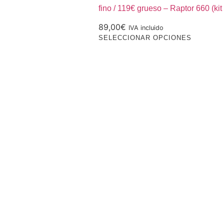
fino / 119€ grueso – Raptor 660 (ki
89,00
€
IVA incluido
Este
SELECCIONAR OPCIONES
product
tiene
múltiple
variantes
Las
opcione
se
pueden
elegir
en
la
página
de
product