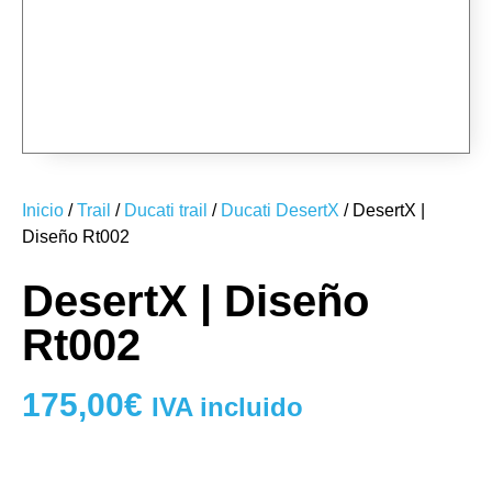
RT002-01-e1712309687987
RT002-02
RT002-02-e1712309636221
RT002-03
RT002-03-e1712309592427
RT002-01
Inicio
/
Trail
/
Ducati trail
/
Ducati DesertX
/ DesertX |
Diseño Rt002
DesertX | Diseño
Rt002
175,00
€
IVA incluido