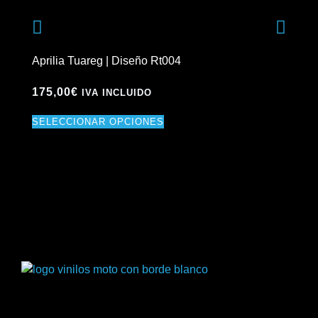
Aprilia Tuareg | Diseño Rt004
Yam
175,00
€
17
IVA INCLUIDO
SELECCIONAR OPCIONES
SE