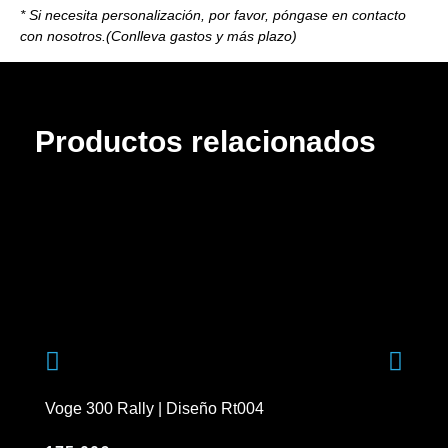
* Si necesita personalización, por favor, póngase en contacto
con nosotros.(Conlleva gastos y más plazo)
Productos relacionados
Voge 300 Rally | Diseño Rt004
Apr