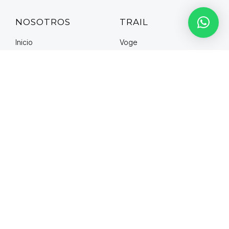
NOSOTROS
TRAIL
Inicio
Voge
Sobre nosotros
Yamaha
Trail
KTM
Enduro y cross
Kove
Quad
CFmoto
Dudas
Honda
Materiales
Aprilia
Instrucciones
Husqvarna
Mi cuenta
BMW
Contacto
Ducati
AJP
Macbor
Suzuki